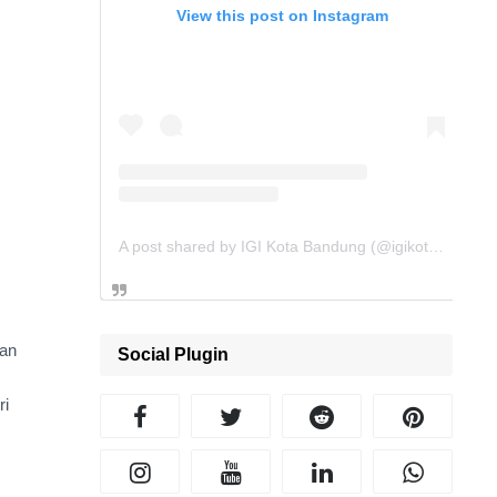
View this post on Instagram
A post shared by IGI Kota Bandung (@igikotabandung)
aan
Social Plugin
ri