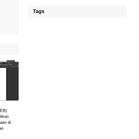
Tags
SEB)
dikan
aan di
an