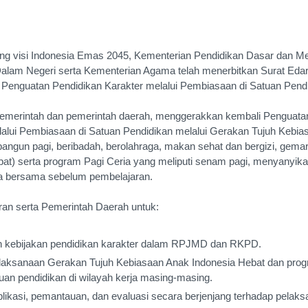
g visi Indonesia Emas 2045, Kementerian Pendidikan Dasar dan M
lam Negeri serta Kementerian Agama telah menerbitkan Surat Eda
Penguatan Pendidikan Karakter melalui Pembiasaan di Satuan Pendi
 pemerintah dan pemerintah daerah, menggerakkan kembali Penguata
lalui Pembiasaan di Satuan Pendidikan melalui Gerakan Tujuh Kebia
angun pagi, beribadah, berolahraga, makan sehat dan bergizi, gemar 
pat) serta program Pagi Ceria yang meliputi senam pagi, menyanyika
a bersama sebelum pembelajaran.
an serta Pemerintah Daerah untuk:
n kebijakan pendidikan karakter dalam RPJMD dan RKPD.
aksanaan Gerakan Tujuh Kebiasaan Anak Indonesia Hebat dan prog
uan pendidikan di wilayah kerja masing-masing.
likasi, pemantauan, dan evaluasi secara berjenjang terhadap pelak