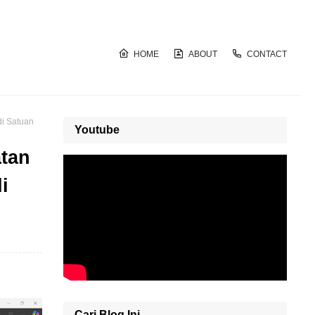
HOME
ABOUT
CONTACT
di Satuan
Youtube
tan
i
Cari Blog Ini