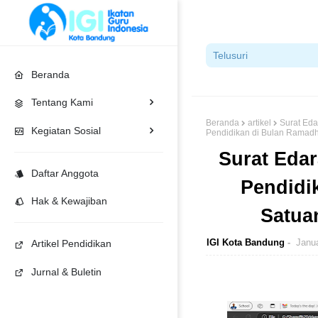
Beranda
Tentang Kami
Beranda
artikel
Surat Eda
Kegiatan Sosial
Pendidikan di Bulan Ramad
Surat Eda
Daftar Anggota
Pendidi
Hak & Kewajiban
Satua
IGI Kota Bandung
Janua
Artikel Pendidikan
Jurnal & Buletin