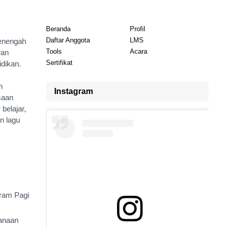
Beranda
Profil
Daftar Anggota
LMS
enengah
Tools
Acara
ran
Sertifikat
dikan.
n
Instagram
saan
belajar,
n lagu
ram Pagi
sanaan