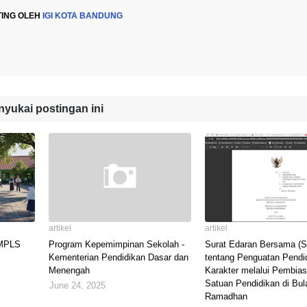
TING OLEH
IGI KOTA BANDUNG
yukai postingan ini
artikel
artikel
 MPLS
Program Kepemimpinan Sekolah -
Surat Edaran Bersama (
Kementerian Pendidikan Dasar dan
tentang Penguatan Pendi
Menengah
Karakter melalui Pembias
Satuan Pendidikan di Bul
June 24, 2025
Ramadhan