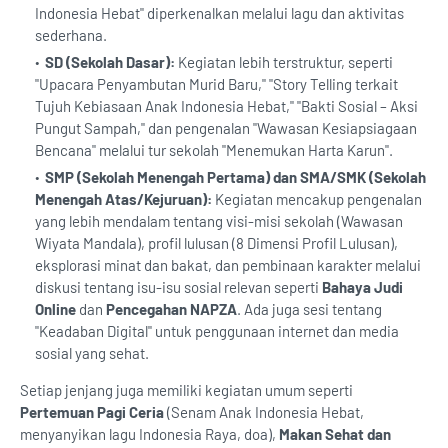
Indonesia Hebat" diperkenalkan melalui lagu dan aktivitas
sederhana.
SD (Sekolah Dasar):
Kegiatan lebih terstruktur, seperti
"Upacara Penyambutan Murid Baru," "Story Telling terkait
Tujuh Kebiasaan Anak Indonesia Hebat," "Bakti Sosial – Aksi
Pungut Sampah," dan pengenalan "Wawasan Kesiapsiagaan
Bencana" melalui tur sekolah "Menemukan Harta Karun".
SMP (Sekolah Menengah Pertama) dan SMA/SMK (Sekolah
Menengah Atas/Kejuruan):
Kegiatan mencakup pengenalan
yang lebih mendalam tentang visi-misi sekolah (Wawasan
Wiyata Mandala), profil lulusan (8 Dimensi Profil Lulusan),
eksplorasi minat dan bakat, dan pembinaan karakter melalui
diskusi tentang isu-isu sosial relevan seperti
Bahaya Judi
Online
dan
Pencegahan NAPZA
. Ada juga sesi tentang
"Keadaban Digital" untuk penggunaan internet dan media
sosial yang sehat.
Setiap jenjang juga memiliki kegiatan umum seperti
Pertemuan Pagi Ceria
(Senam Anak Indonesia Hebat,
menyanyikan lagu Indonesia Raya, doa),
Makan Sehat dan